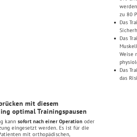
werden:
zu 80 
Das Tra
Sicherh
Das Tra
Muskelk
Weise m
physio
Das Tr
das Ri
rbrücken mit diesem
ing optimal Trainingspausen
ing kann
sofort nach einer Operation
oder
zung eingesetzt werden. Es ist für die
Patienten mit orthopädischen,