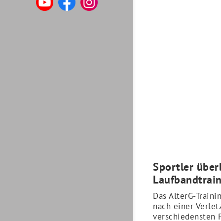
Sportler übe
Laufbandtrain
Das AlterG-Train
nach einer Verlet
verschiedensten 